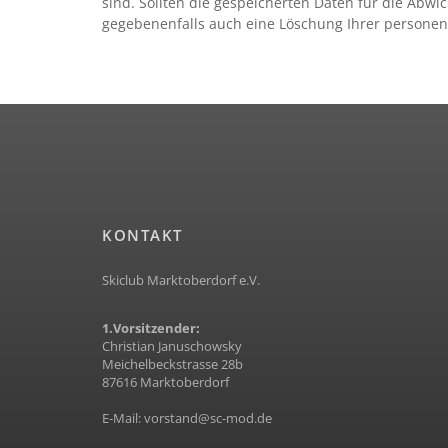
sind. Sollten die gespeicherten Daten für die Abwi
gegebenenfalls auch eine Löschung Ihrer persone
KONTAKT
Skiclub Marktoberdorf e.V.
1.Vorsitzender:
Christian Januschowsky
Meichelbeckstrasse 28b
87616 Marktoberdorf
E-Mail:
vorstand@sc-mod.de